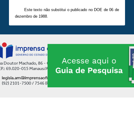
Este texto não substitui o publicado no DOE de 06 de
dezembro de 1988.
a Doutor Machado, 86 - Centro
P.: 69.020-015 Manaus/AM
legisla.am@imprensaoficial.am.gov.br
(92) 2101-7500 / 7546 (Ramal)