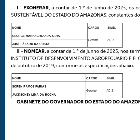
I
-
EXONERAR
, a contar de 1.º de junho de 2025,
SUSTENTÁVEL DO ESTADO DO AMAZONAS, constantes do Anexo
NOME
CARGO
SIMB.
GEORGE MARIO GRIJO DA SILVA
Gerente
AD-2
JOSÉ LÁZARO DA COSTA
II
-
NOMEAR
, a contar de 1.º de junho de 2025, nos te
INSTITUTO DE DESENVOLVIMENTO AGROPECUÁRIO E FLORES
de outubro de 2019, conforme as especificações abaixo:
NOME
CARGO
SIMB.
SOREN RAMOS FARIAS
Gerente
AD-2
JACKSONEY LIMA DA ROCHA
GABINETE DO GOVERNADOR DO ESTADO DO AMAZO