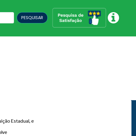
PESQUISAR
uição Estadual, e
olve