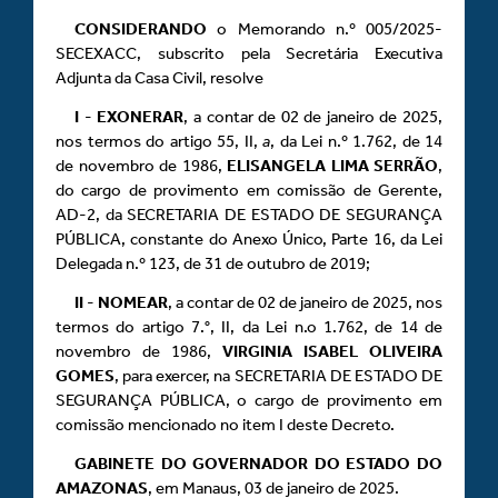
CONSIDERANDO
o Memorando n.º 005/2025-
SECEXACC, subscrito pela Secretária Executiva
Adjunta da Casa Civil, resolve
I
-
EXONERAR
, a contar de 02 de janeiro de 2025,
nos termos do artigo 55, II,
a
, da Lei n.º 1.762, de 14
de novembro de 1986,
ELISANGELA LIMA SERRÃO
,
do cargo de provimento em comissão de Gerente,
AD-2, da SECRETARIA DE ESTADO DE SEGURANÇA
PÚBLICA, constante do Anexo Único, Parte 16, da Lei
Delegada n.º 123, de 31 de outubro de 2019;
II
-
NOMEAR
, a contar de 02 de janeiro de 2025, nos
termos do artigo 7.°, II, da Lei n.o 1.762, de 14 de
novembro de 1986,
VIRGINIA ISABEL OLIVEIRA
GOMES
, para exercer, na SECRETARIA DE ESTADO DE
SEGURANÇA PÚBLICA, o cargo de provimento em
comissão mencionado no item I deste Decreto.
GABINETE DO GOVERNADOR DO ESTADO DO
AMAZONAS
, em Manaus, 03 de janeiro de 2025.