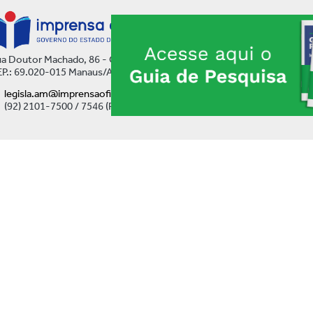
a Doutor Machado, 86 - Centro
P.: 69.020-015 Manaus/AM
legisla.am@imprensaoficial.am.gov.br
(92) 2101-7500 / 7546 (Ramal)