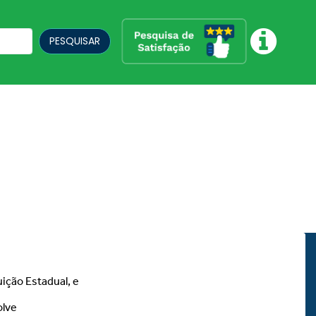
PESQUISAR
uição Estadual, e
olve