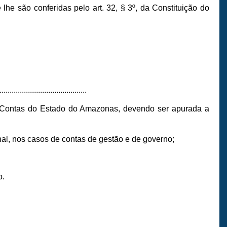
 lhe são conferidas pelo art. 32, § 3º, da Constituição do
...........................................
e Contas do Estado do Amazonas, devendo ser apurada a
al, nos casos de contas de gestão e de governo;
o.