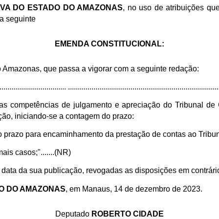
TIVA DO ESTADO DO AMAZONAS
, no uso de atribuições que
a seguinte
EMENDA CONSTITUCIONAL
:
do Amazonas, que passa a vigorar com a seguinte redação:
.................................. .............................................................................
das competências de julgamento e apreciação do Tribunal d
ção, iniciando-se a contagem do prazo:
do prazo para encaminhamento da prestação de contas ao Tribun
ais casos;".......(NR)
 data da sua publicação, revogadas as disposições em contrári
DO DO AMAZONAS
, em Manaus, 14 de dezembro de 2023.
Deputado
ROBERTO CIDADE