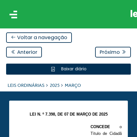
Voltar a navegação
Anterior
Próximo
Baixar diário
IS
LEIS ORDINÁRIAS
2025
MARÇO
ES
LEI N. º 7.398, DE 07 DE MARÇO DE 2025
CONCEDE
o
Título de Cidadã