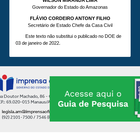
WILSON MIRANDA LIMA
Governador do Estado do Amazonas
FLÁVIO CORDEIRO ANTONY FILHO
Secretário de Estado Chefe da Casa Civil
Este texto não substitui o publicado no DOE de
03 de janeiro de 2022.
a Doutor Machado, 86 - Centro
P.: 69.020-015 Manaus/AM
legisla.am@imprensaoficial.am.gov.br
(92) 2101-7500 / 7546 (Ramal)