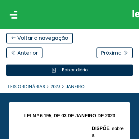
Voltar a navegação
Anterior
Próximo
Baixar diário
IS
LEIS ORDINÁRIAS
2023
JANEIRO
ES
LEI N.º 6.195, DE 03 DE JANEIRO DE 2023
DISPÕE
sobre
a