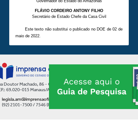
Governador do Estado do Amazonas
FLÁVIO CORDEIRO ANTONY FILHO
Secretário de Estado Chefe da Casa Civil
Este texto não substitui o publicado no DOE de 02 de
maio de 2022.
a Doutor Machado, 86 - Centro
P.: 69.020-015 Manaus/AM
legisla.am@imprensaoficial.am.gov.br
(92) 2101-7500 / 7546 (Ramal)