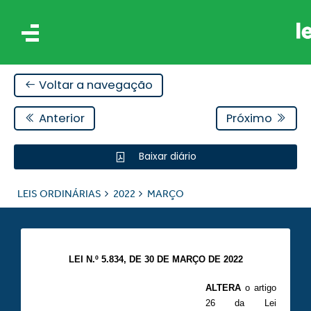
Voltar a navegação
Anterior
Próximo
Baixar diário
IS
LEIS ORDINÁRIAS
2022
MARÇO
ES
LEI N.º 5.834, DE 30 DE MARÇO DE 2022
ALTERA
o artigo
26 da Lei