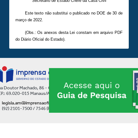
Secretário de Estado Chefe da Casa Civil
Este texto não substitui o publicado no DOE de 30 de
março de 2022.
(Obs.: Os anexos desta Lei constam em arquivo PDF
do Diário Oficial do Estado).
a Doutor Machado, 86 - Centro
P.: 69.020-015 Manaus/AM
legisla.am@imprensaoficial.am.gov.br
(92) 2101-7500 / 7546 (Ramal)