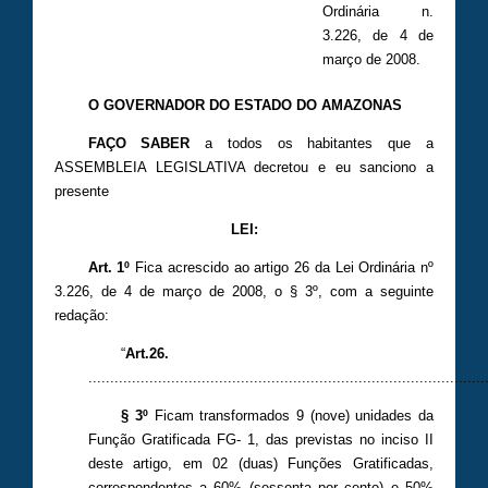
Ordinária n.
3.226, de 4 de
março de 2008.
O GOVERNADOR DO ESTADO DO AMAZONAS
FAÇO SABER
a todos os habitantes que a
ASSEMBLEIA LEGISLATIVA decretou e eu sanciono a
presente
LEI:
Art. 1º
Fica acrescido ao artigo 26 da Lei Ordinária nº
3.226, de 4 de março de 2008, o § 3º, com a seguinte
redação:
“
Art.26.
...........................................................................................
§ 3º
Ficam transformados 9 (nove) unidades da
Função Gratificada FG- 1, das previstas no inciso II
deste artigo, em 02 (duas) Funções Gratificadas,
correspondentes a 60% (sessenta por cento) e 50%