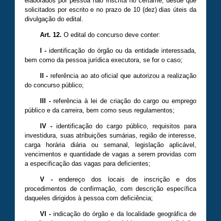
elaborados por pessoa não inscrita no certame, desde que
solicitados por escrito e no prazo de 10 (dez) dias úteis da
divulgação do edital.
Art. 12.
O edital do concurso deve conter:
I
-
identificação do órgão ou da entidade interessada,
bem como da pessoa jurídica executora, se for o caso;
II
-
referência ao ato oficial que autorizou a realização
do concurso público;
III -
referência à lei de criação do cargo ou emprego
público e da carreira, bem como seus regulamentos;
IV
-
identificação do cargo público, requisitos para
investidura, suas atribuições sumárias, região de interesse,
carga horária diária ou semanal, legislação aplicável,
vencimentos e quantidade de vagas a serem providas com
a especificação das vagas para deficientes;
V
-
endereço dos locais de inscrição e dos
procedimentos de confirmação, com descrição específica
daqueles dirigidos à pessoa com deficiência;
VI
-
indicação do órgão e da localidade geográfica de