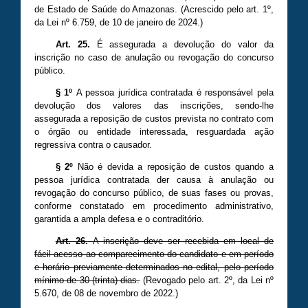
de Estado de Saúde do Amazonas.
(A
crescido
pelo art. 1º,
da Lei nº
6
.
759
, de 1
0
de j
aneiro
de 20
24
.)
Art. 25.
É assegurada a devolução do valor da
inscrição no caso de anulação ou revogação do concurso
público.
§ 1º
A pessoa jurídica contratada é responsável pela
devolução dos valores das inscrições, sendo-lhe
assegurada a reposição de custos prevista no contrato com
o órgão ou entidade interessada, resguardada ação
regressiva contra o causador.
§ 2º
Não é devida a reposição de custos quando a
pessoa jurídica contratada der causa à anulação ou
revogação do concurso público, de suas fases ou provas,
conforme constatado em procedimento administrativo,
garantida a ampla defesa e o contraditório.
Art. 26.
A inscrição deve ser recebida em local de
fácil acesso ao comparecimento do candidato e em período
e horário previamente determinados no edital, pelo período
mínimo de 30 (trinta) dias.
(Revogado pelo art. 2º, da Lei nº
5.670
, de 08 de novembro de 20
22
.)