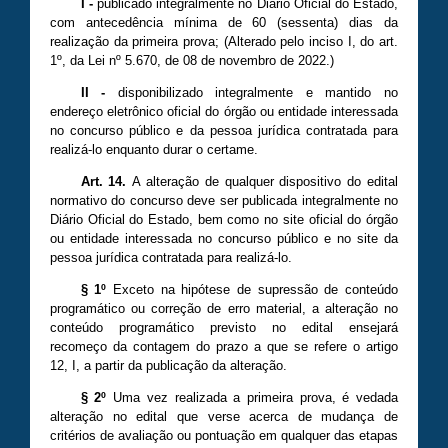
I -
publicado integralmente no Diário Oficial do Estado,
com antecedência mínima de 60 (sessenta) dias da
realização da primeira prova;
(A
lterado
pelo inciso I, do art.
1º, da Lei nº
5.670
, de 08 de novembro de 20
22
.)
II
-
disponibilizado integralmente e mantido no
endereço eletrônico oficial do órgão ou entidade interessada
no concurso público e da pessoa jurídica contratada para
realizá-lo enquanto durar o certame.
Art. 14.
A alteração de qualquer dispositivo do edital
normativo do concurso deve ser publicada integralmente no
Diário Oficial do Estado, bem como no site oficial do órgão
ou entidade interessada no concurso público e no site da
pessoa jurídica contratada para realizá-lo.
§ 1º
Exceto na hipótese de supressão de conteúdo
programático ou correção de erro material, a alteração no
conteúdo programático previsto no edital ensejará
recomeço da contagem do prazo a que se refere o artigo
12, I, a partir da publicação da alteração.
§ 2º
Uma vez realizada a primeira prova, é vedada
alteração no edital que verse acerca de mudança de
critérios de avaliação ou pontuação em qualquer das etapas