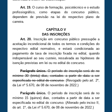
Art. 19.
O curso de formação, psicotécnico e o estudo
profissiográfico, como etapas do concurso público,
dependem de previsão na lei do respectivo plano de
carreira.
CAPÍTULO V
DAS INSCRIÇÕES
Art. 20.
Inscrição em concurso público pressupõe a
aceitação incondicional de todos os termos e condições do
respectivo edital normativo, e estará condicionada ao
pagamento de taxa de inscrição fixada no edital, quando
indispensável ao seu custeio, ressalvada as hipóteses de
isenção previstas em lei ou no edital do concurso.
Parágrafo único.
O período de inscrição será de no
mínimo 30 (trinta) dias, contados a partir de data a ser
especificada no edital do concurso.
(Revogado pelo art. 2º,
da Lei nº
5.670
, de 08 de novembro de 20
22
.)
Parágrafo único.
O período de inscrição será de no
mínimo 15 (quinze) dias, contados a partir de data a ser
especificada no edital do concurso. (A
lterado
pelo inciso II,
do art. 1º, da Lei nº
5.670
, de 08 de novembro de 20
22
.)