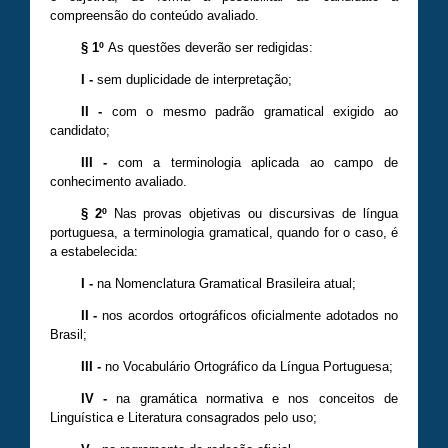
compreensão do conteúdo avaliado.
§ 1º
As questões deverão ser redigidas:
I
-
sem duplicidade de interpretação;
II
-
com o mesmo padrão gramatical exigido ao
candidato;
III
-
com a terminologia aplicada ao campo de
conhecimento avaliado.
§ 2º
Nas provas objetivas ou discursivas de língua
portuguesa, a terminologia gramatical, quando for o caso, é
a estabelecida:
I -
na Nomenclatura Gramatical Brasileira atual;
II
-
nos acordos ortográficos oficialmente adotados no
Brasil;
III
-
no Vocabulário Ortográfico da Língua Portuguesa;
IV -
na gramática normativa e nos conceitos de
Linguística e Literatura consagrados pelo uso;