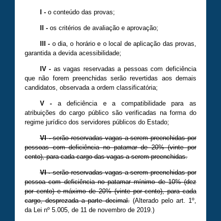
I
-
o conteúdo das provas;
II
-
os critérios de avaliação e aprovação;
III
-
o dia, o horário e o local de aplicação das provas,
garantida a devida acessibilidade;
IV
-
as vagas reservadas a pessoas com deficiência
que não forem preenchidas serão revertidas aos demais
candidatos, observada a ordem classificatória;
V
-
a deficiência e a compatibilidade para as
atribuições do cargo público são verificadas na forma do
regime jurídico dos servidores públicos do Estado;
VI
-
serão reservadas vagas a serem preenchidas por
pessoas com deficiência no patamar de 20% (vinte por
cento), para cada cargo das vagas a serem preenchidas.
VI -
serão reservadas vagas a serem preenchidas por
pessoa com deficiência no patamar mínimo de 10% (dez
por cento) e máximo de 20% (vinte por cento), para cada
cargo, desprezada a parte decimal.
(A
lterado
pelo art. 1º,
da Lei nº
5
.
005
, de 11 de novembro de 20
19
.)