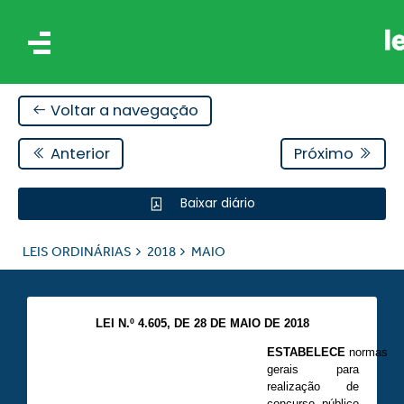
Voltar a navegação
Anterior
Próximo
Baixar diário
IS
LEIS ORDINÁRIAS
2018
MAIO
ES
LEI N.º 4.605, DE 28 DE MAIO DE 2018
ESTABELECE
normas
gerais para
realização de
concurso público