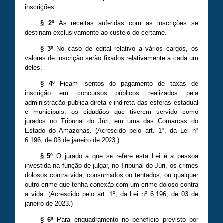
inscrições.
§ 2º
As receitas auferidas com as inscrições se
destinam exclusivamente ao custeio do certame.
§ 3º
No caso de edital relativo a vários cargos, os
valores de inscrição serão fixados relativamente a cada um
deles.
§ 4º
Ficam isentos do pagamento de taxas de
inscrição em concursos públicos realizados pela
administração pública direta e indireta das esferas estadual
e municipais, os cidadãos que tiverem servido como
jurados no Tribunal do Júri, em uma das Comarcas do
Estado do Amazonas. (Acrescido pelo art. 1º, da Lei nº
6
.
196
, de 03 de janeiro de 20
23
.)
§ 5º
O jurado a que se refere esta Lei é a pessoa
investida na função de julgar, no Tribunal do Júri, os crimes
dolosos contra vida, consumados ou tentados, ou qualquer
outro crime que tenha conexão com um crime doloso contra
a vida. (Acrescido pelo art. 1º, da Lei nº
6
.
196
, de 03 de
janeiro de 20
23
.)
§ 6º
Para enquadramento no benefício previsto por