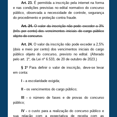
Art. 23.
É permitida a inscrição pela internet na forma
e nas condições previstas no edital normativo do concurso
público, observada a necessidade de controle, segurança
do procedimento e proteção contra fraude.
Art. 24.
O valor da inscrição não pode exceder a 3%
(três por cento) dos vencimentos iniciais do cargo público
objeto do concurso.
Art. 24.
O valor da inscrição não pode exceder a 2,5%
(dois e meio por cento) dos vencimentos iniciais do cargo
público objeto do concurso, previsto no edital. (A
lterado
pelo art. 1º, da Lei nº
6
.
533
, de 20 de outubro de 20
23
.)
§ 1º
Para definir o valor de inscrição, deve-se levar
em conta:
I
-
a escolaridade exigida;
II
-
os vencimentos do cargo público;
III -
o número de fases e de provas do concurso
público;
IV
-
o custo para a realização do concurso público e
sua relação com a expectativa de receita com as