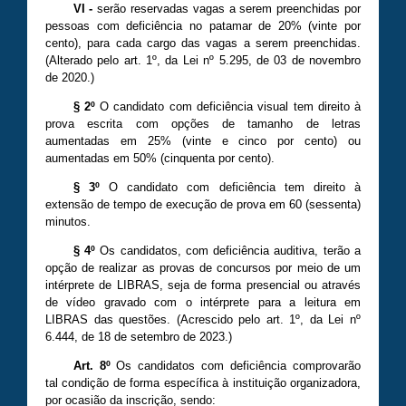
VI -
serão reservadas vagas a serem preenchidas por
pessoas com deficiência no patamar de 20% (vinte por
cento), para cada cargo das vagas a serem preenchidas.
(A
lterado
pelo art. 1º, da Lei nº
5
.
295
, de 03 de novembro
de 20
20
.)
§ 2º
O candidato com deficiência visual tem direito à
prova escrita com opções de tamanho de letras
aumentadas em 25% (vinte e cinco por cento) ou
aumentadas em 50% (cinquenta por cento).
§ 3º
O candidato com deficiência tem direito à
extensão de tempo de execução de prova em 60 (sessenta)
minutos.
§ 4º
Os candidatos, com deficiência auditiva, terão a
opção de realizar as provas de concursos por meio de um
intérprete de LIBRAS, seja de forma presencial ou através
de vídeo gravado com o intérprete para a leitura em
LIBRAS das questões. (A
crescido
pelo art. 1º, da Lei nº
6
.
444
, de 18 de setembro de 20
23
.)
Art. 8º
Os candidatos com deficiência comprovarão
tal condição de forma específica à instituição organizadora,
por ocasião da inscrição, sendo: