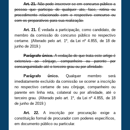
Art. 21.
Não pode inscrever-se em concurso público a
pessoa que participa de qualquer ato, fase, rotina ou
procedimento relacionado com o respectivo concurso ou
com os preparativos para sua realização.
Art. 21.
É vedada a participação, como candidato, de
membro da comissão do concurso público no respectivo
certame. (Alterado pelo art. 1º, da Lei nº 4.855, de 18 de
junho de 2019.)
Parágrafo único.
A vedação de que trata este artigo é
extensiva ao cônjuge, companheiro ou parente por
consanguinidade até o terceiro grau ou por afinidade.
Parágrafo único.
Qualquer membro será
imediatamente excluído da comissão se ocorrer a inscrição
no respectivo certame de seu cônjuge, companheiro ou
parente em linha reta, colateral ou por afinidade, até o
terceiro grau. (Alterado pelo art. 1º, da Lei nº 4.855, de 18
de junho de 2019.)
Art. 22.
A inscrição por procuração exige a
constituição formal de procurador com poderes específicos,
em documento público ou particular.