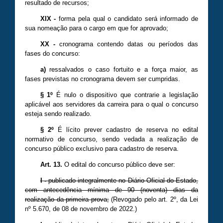
resultado de recursos;
XIX
-
forma pela qual o candidato será informado de
sua nomeação para o cargo em que for aprovado;
XX
-
cronograma contendo datas ou períodos das
fases do concurso:
a)
ressalvados o caso fortuito e a força maior, as
fases previstas no cronograma devem ser cumpridas.
§ 1º
É nulo o dispositivo que contrarie a legislação
aplicável aos servidores da carreira para o qual o concurso
esteja sendo realizado.
§ 2º
É lícito prever cadastro de reserva no edital
normativo de concurso, sendo vedada a realização de
concurso público exclusivo para cadastro de reserva.
Art. 13.
O edital do concurso público deve ser:
I
-
publicado integralmente no Diário Oficial do Estado,
com antecedência mínima de 90 (noventa) dias da
realização da primeira prova;
(Revogado pelo art. 2º, da Lei
nº
5.670
, de 08 de novembro de 20
22
.)