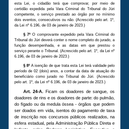
esta Lei, o cidadão terá que comprovar, por meio de
certidão expedida pela Vara Criminal do Tribunal do Júri
competente, o serviço prestado ao órgão por no mínimo
dois eventos, consecutivos ou não. (Acrescido pelo art. 1º,
da Lei nº
6
.
196
, de 03 de janeiro de 20
23
.)
§ 7º
O comprovante expedido pela Vara Criminal do
Tribunal do Júri deverá conter o nome completo do jurado, a
função desempenhada, e as datas em que prestou o
serviço perante o Tribunal. (Acrescido pelo art. 1º, da Lei nº
6
.
196
, de 03 de janeiro de 20
23
.)
§ 8º
A isenção de que trata esta Lei terá validade pelo
período de 02 (dois) anos, a contar da data de atuação do
beneficiário como jurado no Tribunal do Júri. (Acrescido
pelo art. 1º, da Lei nº
6
.
196
, de 03 de janeiro de 20
23
.)
Art. 24-A.
Ficam os doadores de sangue, os
doadores de rins e os doadores de parte: do pulmão,
do fígado ou da medula óssea - órgãos que podem
ser doados em vida, isentos do pagamento de taxa
de inscrição nos concursos públicos realizados, na
esfera estadual, pela Administração Pública Direta e