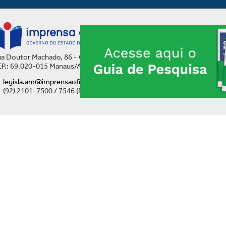
a Doutor Machado, 86 - Centro
P.: 69.020-015 Manaus/AM
legisla.am@imprensaoficial.am.gov.br
(92) 2101-7500 / 7546 (Ramal)