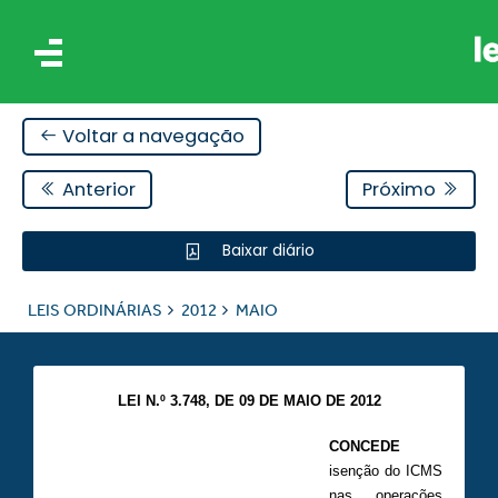
Voltar a navegação
Anterior
Próximo
Baixar diário
IS
LEIS ORDINÁRIAS
2012
MAIO
ES
LEI N.º 3.748, DE 09 DE MAIO DE 2012
CONCEDE
isenção do ICMS
nas operações