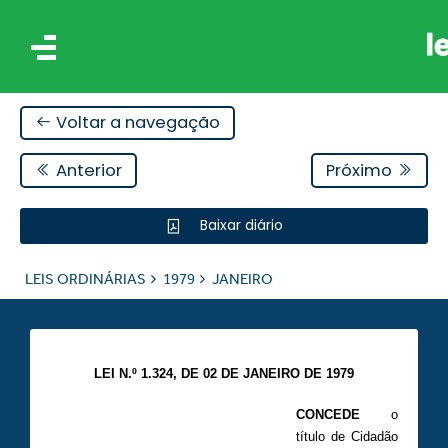
Voltar a navegação
Anterior
Próximo
Baixar diário
IS
LEIS ORDINÁRIAS
1979
JANEIRO
ES
LEI N.º 1.324, DE 02 DE JANEIRO DE 1979
CONCEDE
o
título de Cidadão