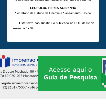
LEOPOLDO PÉRES SOBRINHO
Secretário de Estado da Energia e Saneamento Básico
Este texto não substitui o publicado no DOE de 02 de
janeiro de 1979.
a Doutor Machado, 86 - Centro
P.: 69.020-015 Manaus/AM
legisla.am@imprensaoficial.am.gov.br
(92) 2101-7500 / 7546 (Ramal)