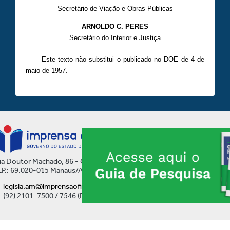
Secretário de Viação e Obras Públicas
ARNOLDO C. PERES
Secretário do Interior e Justiça
Este texto não substitui o publicado no DOE de 4 de
maio de 1957.
a Doutor Machado, 86 - Centro
P.: 69.020-015 Manaus/AM
legisla.am@imprensaoficial.am.gov.br
(92) 2101-7500 / 7546 (Ramal)