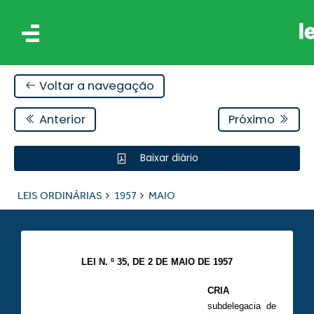
Voltar a navegação
Anterior
Próximo
Baixar diário
IS
LEIS ORDINÁRIAS
1957
MAIO
ES
LEI N. º 35, DE 2 DE MAIO DE 1957
CRIA
subdelegacia de