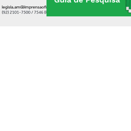
legisla.am@imprensaoficial.am.gov.br
(92) 2101-7500 / 7546 (Ramal)