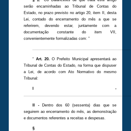
serão encaminhadas ao Tribunal de Contas do
Estado, no prazo previsto no artigo 20, item II, desta
Lei, contado do encerramento do mês a que se
referirem, devendo estar, juntamente com a
documentação constante do item VII,
convenientemente formalizadas com: ”
....................................................................................
“
Art. 20.
O Prefeito Municipal apresentará ao
Tribunal de Contas do Estado, na forma que dispuser
a Lei, de acordo com Ato Normativo do mesmo
Tribunal:
I -
...........................................................................................
II -
Dentro dos 60 (sessenta) dias que se
seguirem ao encerramento do mês, as demonstração
e documentos referentes a receitas e despesas.
§