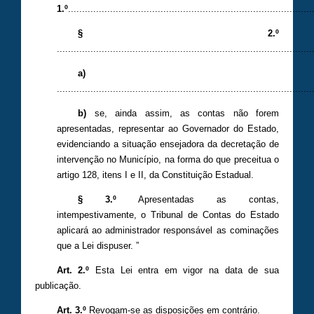
1.º
.......................................................................................
§ 2.º
...........................................................................................
a)
...........................................................................................
b)
se, ainda assim, as contas não forem
apresentadas, representar ao Governador do Estado,
evidenciando a situação ensejadora da decretação de
intervenção no Município, na forma do que preceitua o
artigo 128, itens I e II, da Constituição Estadual.
§ 3.º
Apresentadas as contas,
intempestivamente, o Tribunal de Contas do Estado
aplicará ao administrador responsável as cominações
que a Lei dispuser. ”
Art. 2.º
Esta Lei entra em vigor na data de sua
publicação.
Art. 3.º
Revogam-se as disposições em contrário.