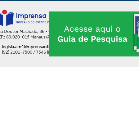
a Doutor Machado, 86 - Centro
P.: 69.020-015 Manaus/AM
legisla.am@imprensaoficial.am.gov.br
(92) 2101-7500 / 7546 (Ramal)