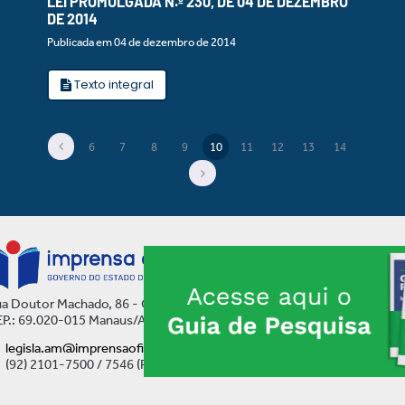
LEI PROMULGADA N.º 230, DE 04 DE DEZEMBRO
DE 2014
Publicada em 04 de dezembro de 2014
Texto integral
6
7
8
9
10
11
12
13
14
(current)
a Doutor Machado, 86 - Centro
P.: 69.020-015 Manaus/AM
legisla.am@imprensaoficial.am.gov.br
(92) 2101-7500 / 7546 (Ramal)