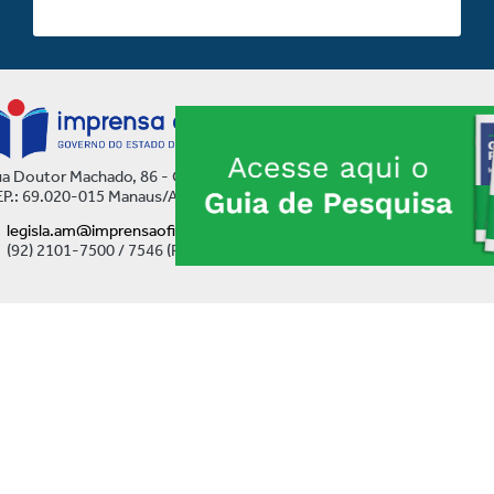
a Doutor Machado, 86 - Centro
P.: 69.020-015 Manaus/AM
legisla.am@imprensaoficial.am.gov.br
(92) 2101-7500 / 7546 (Ramal)