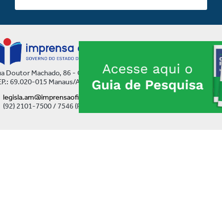
a Doutor Machado, 86 - Centro
P.: 69.020-015 Manaus/AM
legisla.am@imprensaoficial.am.gov.br
(92) 2101-7500 / 7546 (Ramal)