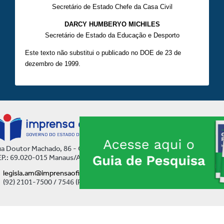
Secretário de Estado Chefe da Casa Civil
DARCY HUMBERYO MICHILES
Secretário de Estado da Educação e Desporto
Este texto não substitui o publicado no DOE de 23 de
dezembro de 1999.
a Doutor Machado, 86 - Centro
P.: 69.020-015 Manaus/AM
legisla.am@imprensaoficial.am.gov.br
(92) 2101-7500 / 7546 (Ramal)