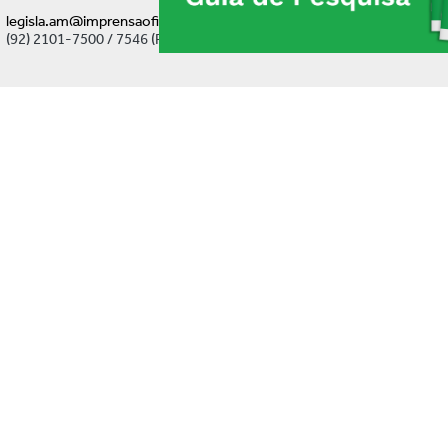
legisla.am@imprensaoficial.am.gov.br
(92) 2101-7500 / 7546 (Ramal)