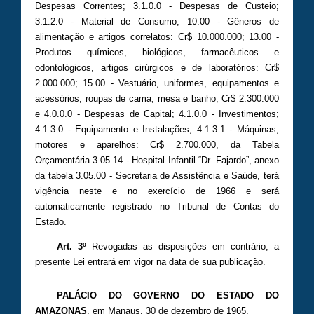
Despesas Correntes; 3.1.0.0 - Despesas de Custeio;
3.1.2.0 - Material de Consumo; 10.00 - Gêneros de
alimentação e artigos correlatos: Cr$ 10.000.000; 13.00 -
Produtos químicos, biológicos, farmacêuticos e
odontológicos, artigos cirúrgicos e de laboratórios: Cr$
2.000.000; 15.00 - Vestuário, uniformes, equipamentos e
acessórios, roupas de cama, mesa e banho; Cr$ 2.300.000
e 4.0.0.0 - Despesas de Capital; 4.1.0.0 - Investimentos;
4.1.3.0 - Equipamento e Instalações; 4.1.3.1 - Máquinas,
motores e aparelhos: Cr$ 2.700.000, da Tabela
Orçamentária 3.05.14 - Hospital Infantil “Dr. Fajardo”, anexo
da tabela 3.05.00 - Secretaria de Assistência e Saúde, terá
vigência neste e no exercício de 1966 e será
automaticamente registrado no Tribunal de Contas do
Estado.
Art. 3º
Revogadas as disposições em contrário, a
presente Lei entrará em vigor na data de sua publicação.
PALÁCIO DO GOVERNO DO ESTADO DO
AMAZONAS
, em Manaus, 30 de dezembro de 1965.