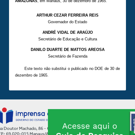
AMAZONAS
, em Manaus, 30 de dezembro de 1965.
ARTHUR CEZAR FERREIRA REIS
Governador do Estado
ANDRÉ VIDAL DE ARAÚJO
Secretário de Educação e Cultura
DANILO DUARTE DE MATTOS AREOSA
Secretário de Fazenda
Este texto não substitui o publicado no DOE de 30 de
dezembro de 1965.
a Doutor Machado, 86 - Centro
P.: 69.020-015 Manaus/AM