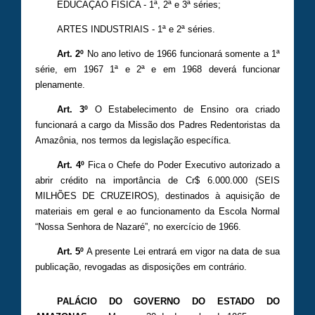
EDUCAÇÃO FÍSICA - 1ª, 2ª e 3ª séries;
ARTES INDUSTRIAIS - 1ª e 2ª séries.
Art. 2º
No ano letivo de 1966 funcionará somente a 1ª
série, em 1967 1ª e 2ª e em 1968 deverá funcionar
plenamente.
Art. 3º
O Estabelecimento de Ensino ora criado
funcionará a cargo da Missão dos Padres Redentoristas da
Amazônia, nos termos da legislação específica.
Art. 4º
Fica o Chefe do Poder Executivo autorizado a
abrir crédito na importância de Cr$ 6.000.000 (SEIS
MILHÕES DE CRUZEIROS), destinados à aquisição de
materiais em geral e ao funcionamento da Escola Normal
“Nossa Senhora de Nazaré”, no exercício de 1966.
Art. 5º
A presente Lei entrará em vigor na data de sua
publicação, revogadas as disposições em contrário.
PALÁCIO DO GOVERNO DO ESTADO DO