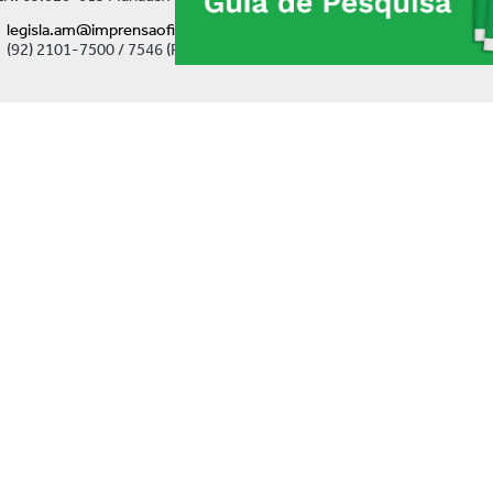
legisla.am@imprensaoficial.am.gov.br
(92) 2101-7500 / 7546 (Ramal)