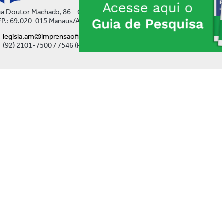
a Doutor Machado, 86 - Centro
P.: 69.020-015 Manaus/AM
legisla.am@imprensaoficial.am.gov.br
(92) 2101-7500 / 7546 (Ramal)