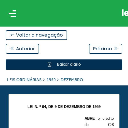
Voltar a navegação
Anterior
Próximo
Baixar diário
IS
LEIS ORDINÁRIAS
1959
DEZEMBRO
ES
LEI N. º 64, DE 9 DE DEZEMBRO DE 1959
ABRE
o crédito
de Cr$