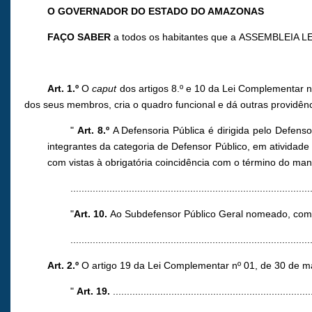
O GOVERNADOR DO ESTADO DO AMAZONAS
FAÇO SABER
a todos os habitantes que a ASSEMBLEIA LE
Art. 1.º
O
caput
dos artigos 8.º e 10 da Lei Complementar 
dos seus membros, cria o quadro funcional e dá outras providên
"
Art. 8.º
A Defensoria Pública é dirigida pelo Defens
integrantes da categoria de Defensor Público, em atividade
com vistas à obrigatória coincidência com o término do ma
......................................................................................
"
Art. 10.
Ao Subdefensor Público Geral nomeado, com as
......................................................................................
Art. 2.º
O artigo 19 da Lei Complementar nº 01, de 30 de ma
"
Art. 19.
.......................................................................