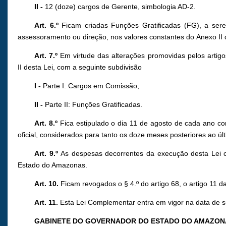
II -
12 (doze) cargos de Gerente, simbologia AD-2.
Art. 6.º
Ficam criadas Funções Gratificadas (FG), a sere
assessoramento ou direção, nos valores constantes do Anexo II
Art. 7.º
Em virtude das alterações promovidas pelos artigo
II desta Lei, com a seguinte subdivisão
I -
Parte I: Cargos em Comissão;
II -
Parte II: Funções Gratificadas.
Art. 8.º
Fica estipulado o dia 11 de agosto de cada ano c
oficial, considerados para tanto os doze meses posteriores ao últ
Art. 9.º
As despesas decorrentes da execução desta Lei c
Estado do Amazonas.
Art. 10.
Ficam revogados o § 4.º do artigo 68, o artigo 11 
Art. 11.
Esta Lei Complementar entra em vigor na data de su
GABINETE DO GOVERNADOR DO ESTADO DO AMAZON