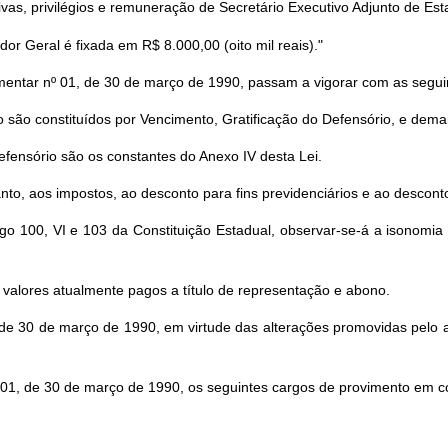
as, privilégios e remuneração de Secretário Executivo Adjunto de Est
r Geral é fixada em R$ 8.000,00 (oito mil reais)."
lementar nº 01, de 30 de março de 1990, passam a vigorar com as segu
ão constituídos por Vencimento, Gratificação do Defensório, e demais
fensório são os constantes do Anexo IV desta Lei.
nto, aos impostos, ao desconto para fins previdenciários e ao desconto
go 100, VI e 103 da Constituição Estadual, observar-se-á a isonomia
 valores atualmente pagos a título de representação e abono.
e 30 de março de 1990, em virtude das alterações promovidas pelo art
 01, de 30 de março de 1990, os seguintes cargos de provimento em 