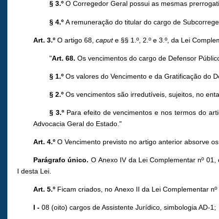
§ 3.º
O Corregedor Geral possui as mesmas prerrogativ
§ 4.º
A remuneração do titular do cargo de Subcorregedo
Art. 3.º
O artigo 68,
caput
e §§ 1.º, 2.º e 3.º, da Lei Comp
"
Art. 68.
Os vencimentos do cargo de Defensor Público s
§ 1.º
Os valores do Vencimento e da Gratificação do De
§ 2.º
Os vencimentos são irredutíveis, sujeitos, no enta
§ 3.º
Para efeito de vencimentos e nos termos do arti
Advocacia Geral do Estado."
Art. 4.º
O Vencimento previsto no artigo anterior absorve os
Parágrafo único.
O Anexo IV da Lei Complementar nº 01, d
I desta Lei.
Art. 5.º
Ficam criados, no Anexo II da Lei Complementar nº
I -
08 (oito) cargos de Assistente Jurídico, simbologia AD-1;