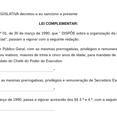
GISLATIVA decretou e eu sanciono a presente
LEI COMPLEMENTAR:
nº 01, de 30 de março de 1990, que " DISPÕE sobre a organização da
cias", passam a vigorar com a seguinte redação:
or Público Geral, com as mesmas prerrogativas, privilégios e remun
 ou inativos, maiores de trinta e cinco anos de idade, para mandato d
ndato do Chefe do Poder do Executivo.
...................................................."
 mesmas prerrogativas, privilégios e remuneração de Secretário Execu
...................................................."
rço de 1990, passa a vigorar acrescido dos §§ 3.º e 4.º, com a seguin
.....................................................